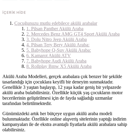
İÇERIK
HIDE
Çocuğunuzu mutlu edebilece akülü arabalar
1. Pilsan Panther Akülü Araba
2. Mercedes Benz AMG GT4 Sport Akülü Araba
3. Dolu Nitro Jeep Akülü Araba
4. Pilsan Tery Bery Akülü Araba:
5. Babyhope Q-Suv Akülü Araba:
6. Kamarot Akülü ATV
7. Babyhope Audi Akülü Araba
8. Rollplay Bmw X5 Akülü Araba
Akülü Araba Modelleri, gerçek arabalara çok benzer bir şekilde
tasarlandığı için çocuklara keyifli bir deneyim sunmaktadır.
Genellikle 3 yaştan başlayıp, 12 yaşa kadar geniş bir yelpazede
akülü araba bulabilirsiniz. Özellikle küçük yaş çocukların motor
becerilerinin geliştirilmesi için de fayda sağladığı uzmanlar
tarafından belirtilmektedir.
Günümüzdeki artık her bütçeye uygun akülü araba modeli
bulunmaktadır. Özellikle online alışveriş sitelerinin yaptığı indirim
kampanyaları ile de ekstra avantajlı fiyatlarla akülü arabalara sahip
olabilirsiniz.