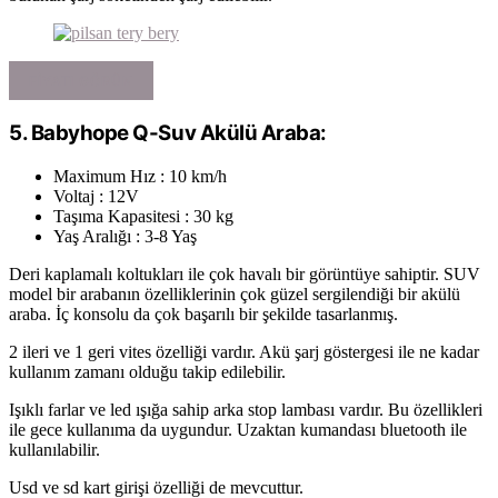
FIYATI GÖRÜN
5.
Babyhope Q-Suv
Akülü Araba:
Maximum Hız : 10 km/h
Voltaj : 12V
Taşıma Kapasitesi : 30 kg
Yaş Aralığı : 3-8 Yaş
Deri kaplamalı koltukları ile çok havalı bir görüntüye sahiptir. SUV
model bir arabanın özelliklerinin çok güzel sergilendiği bir akülü
araba. İç konsolu da çok başarılı bir şekilde tasarlanmış.
2 ileri ve 1 geri vites özelliği vardır. Akü şarj göstergesi ile ne kadar
kullanım zamanı olduğu takip edilebilir.
Işıklı farlar ve led ışığa sahip arka stop lambası vardır. Bu özellikleri
ile gece kullanıma da uygundur. Uzaktan kumandası bluetooth ile
kullanılabilir.
Usd ve sd kart girişi özelliği de mevcuttur.