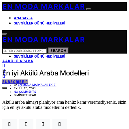
EN MODA MARKALAR
ANASAYFA
SEVGILILER GÜNÜ HEDIYELERI
EN MODA MARKALAR
SEARCH
SEARCH
ANASAYFA
FOR:
SEVGILILER GÜNÜ HEDIYELERI
A
AKÜLÜ ARABA
En iyi Akülü Araba Modelleri
SUBSCRIBE
BY
EN MODA MARKALAR EKIBI
EYLÜL 20, 2021
NO COMMENTS
6 MINUTE READ
Akülü araba almayı planlıyor ama henüz karar veremediyseniz, sizin
için en iyi akülü araba modellerini derledik.