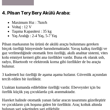
FIYATI GÖRÜN
4. Pilsan Tery Bery Akülü Araba:
Maximum Hız : 7km/h
Voltaj : 12 V
Taşıma Kapasitesi : 35 kg
Yaş Aralığı : 2-4 Yaş, 5-7 Yaş
Pilsan markasının bu ürünü de akülü araçta bulunması gereken
birçok özelliği bünyesinde barındırmaktadır. Yavaş kalkış özelliği ve
gaz verilmediğinde otomatik fren özelliği, akıllı anahtar sistemi, vites
kolu emniyet kemeri gibi ana özellikler vardır. Buna ek olarak usb,
radyo, Bluetooth ve elektronik korna gibi özellikler de bu araçta
bulunur.
3 kademeli hız özelliği ile aşama aşama hızlanır. Güvenlik açısından
tercih edilen bir özelliktir.
Uzaktan kumanda edilebilme özelliği vardır. Ebeveynler için bu
özellik küçük yaş çocuklarda çok aranmaktadır.
Hareket halinde otomatik yanan farlar aracın tasarımını güzelleştirir
ve çocukların çok hoşuna giden bir özelliktir. Araç koltuk altında
bulunan şarj soketinden şarj edilebilir.